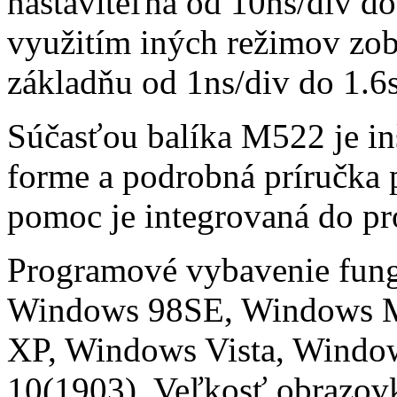
nastaviteľná od 10ns/div d
využitím iných režimov zob
základňu od 1ns/div do 1.6s
Súčasťou balíka M522 je inš
forme a podrobná príručka
pomoc je integrovaná do p
Programové vybavenie fun
Windows 98SE, Windows 
XP, Windows Vista, Windo
10(1903). Veľkosť obrazov