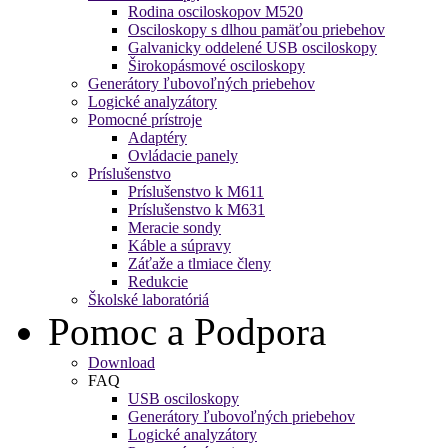
Rodina osciloskopov M520
Osciloskopy s dlhou pamäťou priebehov
Galvanicky oddelené USB osciloskopy
Širokopásmové osciloskopy
Generátory ľubovoľných priebehov
Logické analyzátory
Pomocné prístroje
Adaptéry
Ovládacie panely
Príslušenstvo
Príslušenstvo k M611
Príslušenstvo k M631
Meracie sondy
Káble a súpravy
Záťaže a tlmiace členy
Redukcie
Školské laboratóriá
Pomoc a Podpora
Download
FAQ
USB osciloskopy
Generátory ľubovoľných priebehov
Logické analyzátory