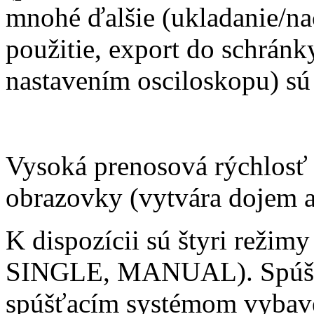
mnohé ďalšie (ukladanie/nač
použitie, export do schránk
nastavením osciloskopu) sú 
Vysoká prenosová rýchlosť
obrazovky (vytvára dojem 
K dispozícii sú štyri rež
SINGLE, MANUAL). Spúšťa
spúšťacím systémom vybave