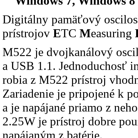
Windows 7, Windows 8 
Digitálny pamäťový oscilo
prístrojov
E
TC
M
easuring
M522 je dvojkanálový oscil
a USB 1.1. Jednoduchosť inš
robia z M522 prístroj vhodn
Zariadenie je pripojené k 
a je napájané priamo z neh
2.25W je prístroj dobre po
napájaným z batérie.