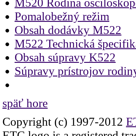
M520 Rodina oscilosko
Pomalobežný režim
Obsah dodávky M522
M522 Technická špecifik
Obsah súpravy K522
Súpravy prístrojov rodi
späť hore
Copyright (c) 1997-2012
ET
ETC logo is a registered tr