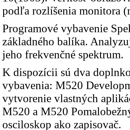
podľa rozlíšenia monitora 
Programové vybavenie Spekt
základného balíka. Analyzuj
jeho frekvenčné spektrum.
K dispozícii sú dva dopln
vybavenia: M520 Developme
vytvorenie vlastných apliká
M520 a M520 Pomalobežný 
osciloskop ako zapisovač.