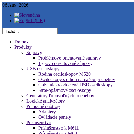
06 Aug, 2026
Domov
Produkty
Súpravy
Problémovo orientované súpravy
Typovo orientované súpravy
USB osciloskopy
Rodina osciloskopov M520
Osciloskopy s dlhou pamäťou priebehov
Galvanicky oddelené USB osciloskopy
Širokopásmové osciloskopy
Generátory ľubovoľných priebehov
Logické analyzátory
Pomocné prístroje
Adaptéry
Ovládacie panely
Príslušenstvo
Príslušenstvo k M611
Príslušenstvo k M631