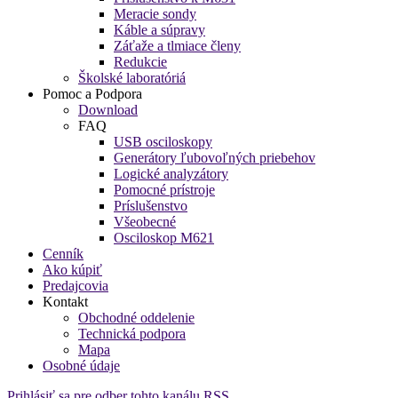
Meracie sondy
Káble a súpravy
Záťaže a tlmiace členy
Redukcie
Školské laboratóriá
Pomoc a Podpora
Download
FAQ
USB osciloskopy
Generátory ľubovoľných priebehov
Logické analyzátory
Pomocné prístroje
Príslušenstvo
Všeobecné
Osciloskop M621
Cenník
Ako kúpiť
Predajcovia
Kontakt
Obchodné oddelenie
Technická podpora
Mapa
Osobné údaje
Prihlásiť sa pre odber tohto kanálu RSS