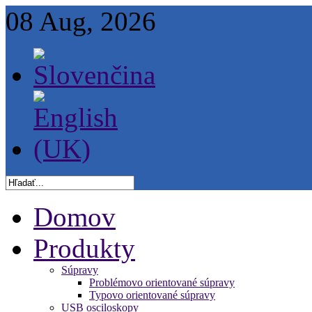
08 Aug, 2026
Domov
Produkty
Súpravy
Problémovo orientované súpravy
Typovo orientované súpravy
USB osciloskopy