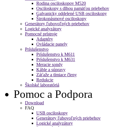
Rodina osciloskopov M520
Osciloskopy s dlhou pamäťou priebehov
Galvanicky oddelené USB osciloskopy
Širokopásmové osciloskopy
Generátory ľubovoľných priebehov
Logické analyzátory
Pomocné prístroje
Adaptéry
Ovládacie panely
Príslušenstvo
Príslušenstvo k M611
Príslušenstvo k M631
Meracie sondy
Káble a súpravy
Záťaže a tlmiace členy
Redukcie
Školské laboratóriá
Pomoc a Podpora
Download
FAQ
USB osciloskopy
Generátory ľubovoľných priebehov
Logické analyzátory