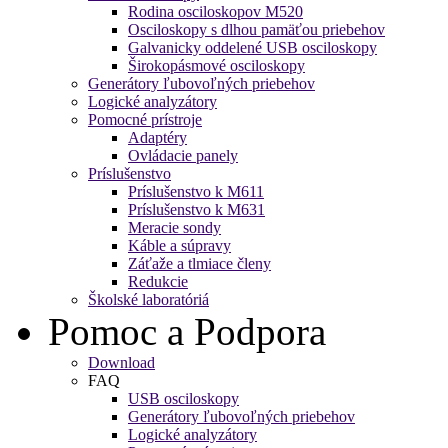
Rodina osciloskopov M520
Osciloskopy s dlhou pamäťou priebehov
Galvanicky oddelené USB osciloskopy
Širokopásmové osciloskopy
Generátory ľubovoľných priebehov
Logické analyzátory
Pomocné prístroje
Adaptéry
Ovládacie panely
Príslušenstvo
Príslušenstvo k M611
Príslušenstvo k M631
Meracie sondy
Káble a súpravy
Záťaže a tlmiace členy
Redukcie
Školské laboratóriá
Pomoc a Podpora
Download
FAQ
USB osciloskopy
Generátory ľubovoľných priebehov
Logické analyzátory