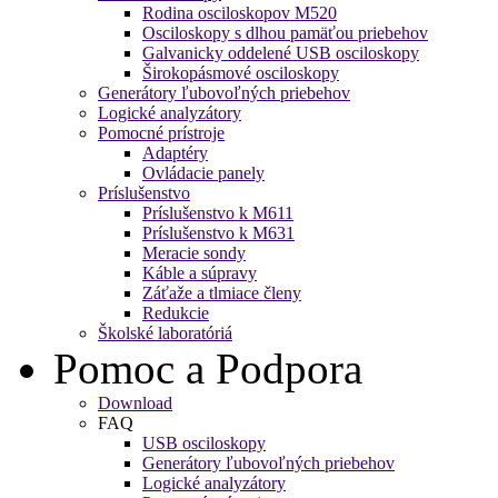
Rodina osciloskopov M520
Osciloskopy s dlhou pamäťou priebehov
Galvanicky oddelené USB osciloskopy
Širokopásmové osciloskopy
Generátory ľubovoľných priebehov
Logické analyzátory
Pomocné prístroje
Adaptéry
Ovládacie panely
Príslušenstvo
Príslušenstvo k M611
Príslušenstvo k M631
Meracie sondy
Káble a súpravy
Záťaže a tlmiace členy
Redukcie
Školské laboratóriá
Pomoc a Podpora
Download
FAQ
USB osciloskopy
Generátory ľubovoľných priebehov
Logické analyzátory