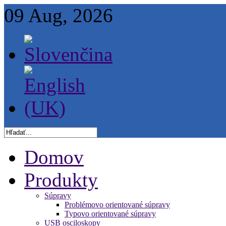
09 Aug, 2026
Domov
Produkty
Súpravy
Problémovo orientované súpravy
Typovo orientované súpravy
USB osciloskopy