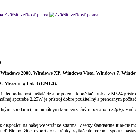
Zväčšiť veľkosť písma
s
Windows 2000, Windows XP, Windows Vista, Windows 7, Window
TC
M
easuring
L
ab
3
(
EML3
).
Jednoduchosť inštalácie a pripojenia k počítaču robia z M524 prístroj
nej spotrebe 2.25W je prístroj dobre použiteľný s prenosným počíta
ardnými sondami (s minimálnym kompenzačným rozsahom 32pF). Vnútor
k dispozícii na našej webstránke zdarma. Všetky štandardné funkcie m
 ďalšie použitie, export do schránky, vytlačenie merania spolu s nastav