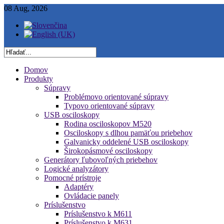
08 Aug, 2026
Domov
Produkty
Súpravy
Problémovo orientované súpravy
Typovo orientované súpravy
USB osciloskopy
Rodina osciloskopov M520
Osciloskopy s dlhou pamäťou priebehov
Galvanicky oddelené USB osciloskopy
Širokopásmové osciloskopy
Generátory ľubovoľných priebehov
Logické analyzátory
Pomocné prístroje
Adaptéry
Ovládacie panely
Príslušenstvo
Príslušenstvo k M611
Príslušenstvo k M631