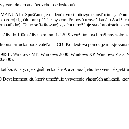
vytvára dojem analógového osciloskopu).
MANUAL). Spúšťanie je riadené dvojstupňovým spúšťacím systémom 
ako zdroj signálu pre spúšťací systém. Prahovú úroveň kanálu A a B je
mpatibilný. Tento sofistikovaný systém umožňuje synchronizáciu s kom
ns/div do 100ms/div s krokom 1-2-5. S využitím iných režimov zobraze
podrobná príručka používateľa na CD. Kontextová pomoc je integrovan
s 98SE, Windows ME, Windows 2000, Windows XP, Windows Vista, W
00x600).
alíka. Analyzuje signál na kanále A a zobrazí jeho frekvenčné spektr
 Development kit, ktorý umožňuje vytvorenie vlastných aplikácii, kt