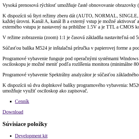
Vysoká prenosová rýchlosť umožňuje časté obnovovanie obrazovky (
K dispozícii sú štyri režimy zberu dát (AUTO, NORMAL, SINGLE, 
každej úrovni. Kanál A, kanál B a externý vstup je možné aktivovať 
externého vstupu je nastavený na približne 1.5V a je TTL a CMOS ko
V režime zobrazenia (zoom) 1:1 je časová základňa nastaviteľná od 5
Súčasťou balíka M524 je inštalačná príručka v papierovej forme a 
Programové vybavenie funguje pod operačnými systémami Window
osciloskopu je možné meniť podľa rozlíšenia monitora (minimálne 8
Programové vybavenie Spektrálny analyzátor je súčasťou základného b
K dispozícii sú dva doplnkové balíky programového vybavenia: M520
umožňuje využiť osciloskop ako zapisovač.
Cenník
Download
Súvisiace položky
Development kit