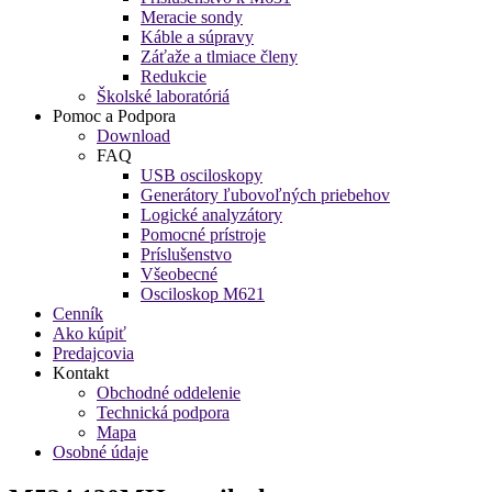
Meracie sondy
Káble a súpravy
Záťaže a tlmiace členy
Redukcie
Školské laboratóriá
Pomoc a Podpora
Download
FAQ
USB osciloskopy
Generátory ľubovoľných priebehov
Logické analyzátory
Pomocné prístroje
Príslušenstvo
Všeobecné
Osciloskop M621
Cenník
Ako kúpiť
Predajcovia
Kontakt
Obchodné oddelenie
Technická podpora
Mapa
Osobné údaje