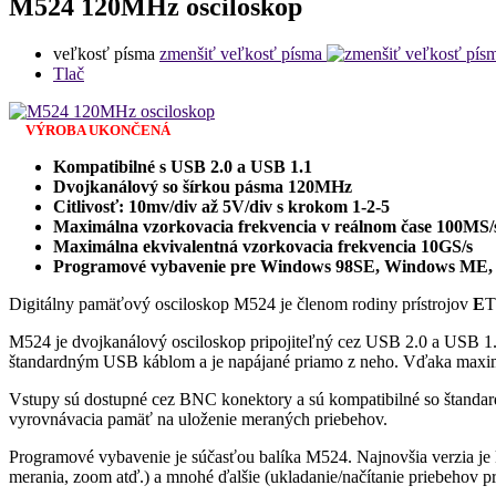
M524 120MHz osciloskop
veľkosť písma
zmenšiť veľkosť písma
Tlač
VÝROBA UKONČENÁ
Kompatibilné s USB 2.0 a USB 1.1
Dvojkanálový so šírkou pásma 120MHz
Citlivosť: 10mv/div až 5V/div s krokom 1-2-5
Maximálna vzorkovacia frekvencia v reálnom čase 100MS/
Maximálna ekvivalentná vzorkovacia frekvencia 10GS/s
Programové vybavenie pre Windows 98SE, Windows ME, 
Digitálny pamäťový osciloskop M524 je členom rodiny prístrojov
E
M524 je dvojkanálový osciloskop pripojiteľný cez USB 2.0 a USB 1.1. 
štandardným USB káblom a je napájané priamo z neho. Vďaka maximál
Vstupy sú dostupné cez BNC konektory a sú kompatibilné so štand
vyrovnávacia pamäť na uloženie meraných priebehov.
Programové vybavenie je súčasťou balíka M524. Najnovšia verzia je 
merania, zoom atď.) a mnohé ďalšie (ukladanie/načítanie priebehov pre