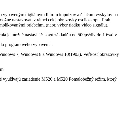
vybaveným digitálnym filtrom impulzov a čítačom výskytov na
 možné nastavovať v rámci celej obrazovky osciloskopu. Prah
plikovanými priebehmi (napr. výber riadku video signálu).
nia je možné nastaviť časovú základňu od 500ps/div do 1.6s/div.
á do programového vybavenia.
indows 7, Windows 8 a Windows 10(1903). Veľkosť obrazovky
um.
oré využívajú zariadenie M520 a M520 Pomalobežný režim, ktorý