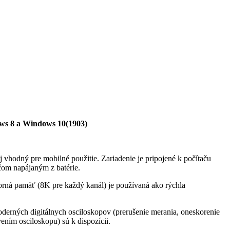
s 8 a Windows 10(1903)
 vhodný pre mobilné použitie. Zariadenie je pripojené k počítaču
čom napájaným z batérie.
ná pamäť (8K pre každý kanál) je používaná ako rýchla
oderných digitálnych osciloskopov (prerušenie merania, oneskorenie
ením osciloskopu) sú k dispozícii.