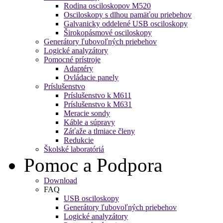
Rodina osciloskopov M520
Osciloskopy s dlhou pamäťou priebehov
Galvanicky oddelené USB osciloskopy
Širokopásmové osciloskopy
Generátory ľubovoľných priebehov
Logické analyzátory
Pomocné prístroje
Adaptéry
Ovládacie panely
Príslušenstvo
Príslušenstvo k M611
Príslušenstvo k M631
Meracie sondy
Káble a súpravy
Záťaže a tlmiace členy
Redukcie
Školské laboratóriá
Pomoc a Podpora
Download
FAQ
USB osciloskopy
Generátory ľubovoľných priebehov
Logické analyzátory