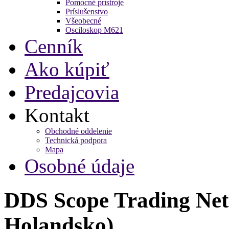
Pomocné prístroje
Príslušenstvo
Všeobecné
Osciloskop M621
Cenník
Ako kúpiť
Predajcovia
Kontakt
Obchodné oddelenie
Technická podpora
Mapa
Osobné údaje
DDS Scope Trading Neth
Holandsko)