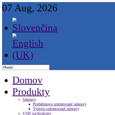
07 Aug, 2026
Domov
Produkty
Súpravy
Problémovo orientované súpravy
Typovo orientované súpravy
USB osciloskopy