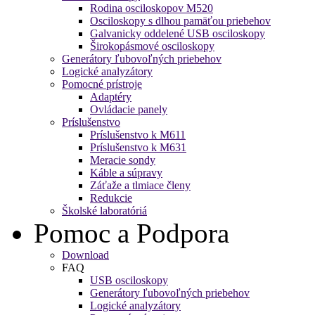
Rodina osciloskopov M520
Osciloskopy s dlhou pamäťou priebehov
Galvanicky oddelené USB osciloskopy
Širokopásmové osciloskopy
Generátory ľubovoľných priebehov
Logické analyzátory
Pomocné prístroje
Adaptéry
Ovládacie panely
Príslušenstvo
Príslušenstvo k M611
Príslušenstvo k M631
Meracie sondy
Káble a súpravy
Záťaže a tlmiace členy
Redukcie
Školské laboratóriá
Pomoc a Podpora
Download
FAQ
USB osciloskopy
Generátory ľubovoľných priebehov
Logické analyzátory