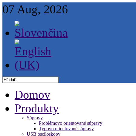
07 Aug, 2026
Domov
Produkty
Súpravy
Problémovo orientované súpravy
Typovo orientované súpravy
USB osciloskopy