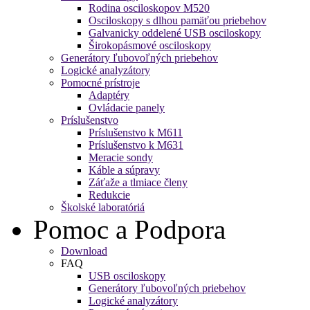
Rodina osciloskopov M520
Osciloskopy s dlhou pamäťou priebehov
Galvanicky oddelené USB osciloskopy
Širokopásmové osciloskopy
Generátory ľubovoľných priebehov
Logické analyzátory
Pomocné prístroje
Adaptéry
Ovládacie panely
Príslušenstvo
Príslušenstvo k M611
Príslušenstvo k M631
Meracie sondy
Káble a súpravy
Záťaže a tlmiace členy
Redukcie
Školské laboratóriá
Pomoc a Podpora
Download
FAQ
USB osciloskopy
Generátory ľubovoľných priebehov
Logické analyzátory