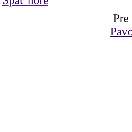
Späť hore
Pre
Pavo