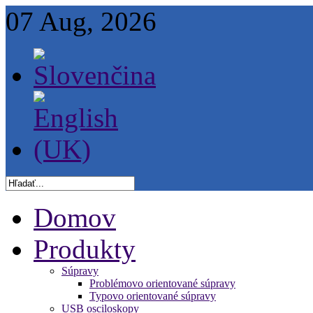
07 Aug, 2026
Domov
Produkty
Súpravy
Problémovo orientované súpravy
Typovo orientované súpravy
USB osciloskopy