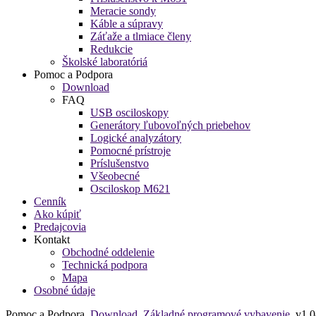
Meracie sondy
Káble a súpravy
Záťaže a tlmiace členy
Redukcie
Školské laboratóriá
Pomoc a Podpora
Download
FAQ
USB osciloskopy
Generátory ľubovoľných priebehov
Logické analyzátory
Pomocné prístroje
Príslušenstvo
Všeobecné
Osciloskop M621
Cenník
Ako kúpiť
Predajcovia
Kontakt
Obchodné oddelenie
Technická podpora
Mapa
Osobné údaje
Pomoc a Podpora
Download
Základné programové vybavenie
v1.0