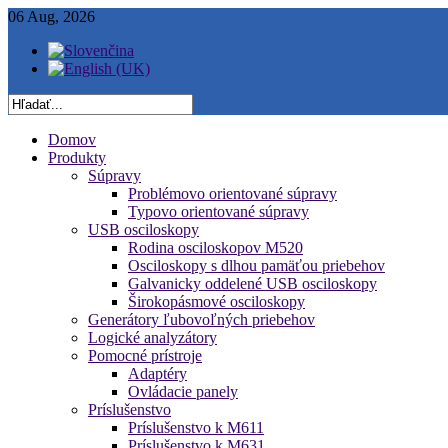
06 Aug, 2026
Domov
Produkty
Súpravy
Problémovo orientované súpravy
Typovo orientované súpravy
USB osciloskopy
Rodina osciloskopov M520
Osciloskopy s dlhou pamäťou priebehov
Galvanicky oddelené USB osciloskopy
Širokopásmové osciloskopy
Generátory ľubovoľných priebehov
Logické analyzátory
Pomocné prístroje
Adaptéry
Ovládacie panely
Príslušenstvo
Príslušenstvo k M611
Príslušenstvo k M631