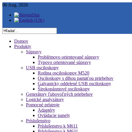
06 Aug, 2026
Domov
Produkty
Súpravy
Problémovo orientované súpravy
Typovo orientované súpravy
USB osciloskopy
Rodina osciloskopov M520
Osciloskopy s dlhou pamäťou priebehov
Galvanicky oddelené USB osciloskopy
Širokopásmové osciloskopy
Generátory ľubovoľných priebehov
Logické analyzátory
Pomocné prístroje
Adaptéry
Ovládacie panely
Príslušenstvo
Príslušenstvo k M611
Príslušenstvo k M631