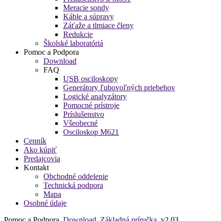
Meracie sondy
Káble a súpravy
Záťaže a tlmiace členy
Redukcie
Školské laboratóriá
Pomoc a Podpora
Download
FAQ
USB osciloskopy
Generátory ľubovoľných priebehov
Logické analyzátory
Pomocné prístroje
Príslušenstvo
Všeobecné
Osciloskop M621
Cenník
Ako kúpiť
Predajcovia
Kontakt
Obchodné oddelenie
Technická podpora
Mapa
Osobné údaje
Pomoc a Podpora
Download
Základná príručka
v2.03