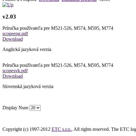
v2.03
Príručka používateľa pre M521-526, M574, M595, M774
scopeeng.pdf
Download
Anglická jazyková verzia
Príručka používateľa pre M521-526, M574, M595, M774
scopesvk.pdf
Download
Slovenská jazyková verzia
Display Num
Copyright (c) 1997-2012
ETC s.r.o.
, All rights reserved. The ETC log