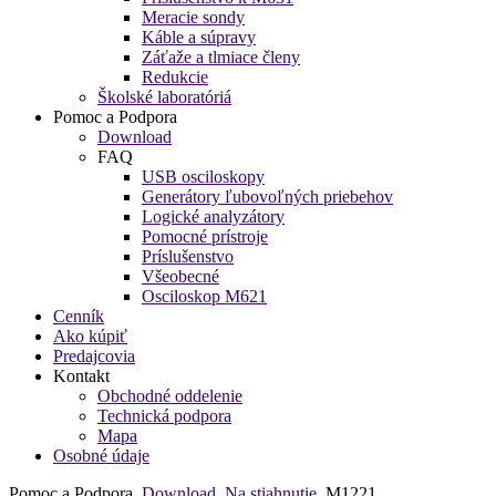
Meracie sondy
Káble a súpravy
Záťaže a tlmiace členy
Redukcie
Školské laboratóriá
Pomoc a Podpora
Download
FAQ
USB osciloskopy
Generátory ľubovoľných priebehov
Logické analyzátory
Pomocné prístroje
Príslušenstvo
Všeobecné
Osciloskop M621
Cenník
Ako kúpiť
Predajcovia
Kontakt
Obchodné oddelenie
Technická podpora
Mapa
Osobné údaje
Pomoc a Podpora
Download
Na stiahnutie
M1221