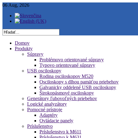
06 Aug, 2026
Domov
Produkty
Súpravy
Problémovo orientované súpravy
Typovo orientované súpravy
USB osciloskopy
Rodina osciloskopov M520
Osciloskopy s dlhou pamäťou priebehov
Galvanicky oddelené USB osciloskopy
Širokopásmové osciloskopy
Generátory ľubovoľných priebehov
Logické analyzátory
Pomocné prístroje
Adaptéry
Ovládacie panely
Príslušenstvo
Príslušenstvo k M611
Príslušenstvo k M631