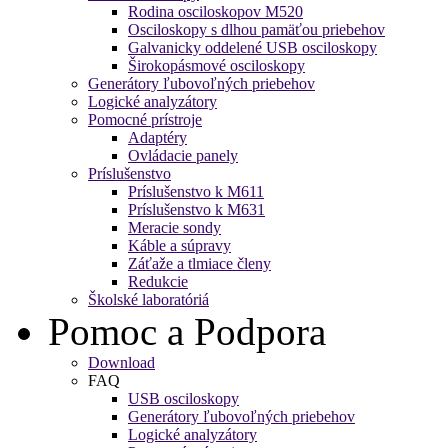
Rodina osciloskopov M520
Osciloskopy s dlhou pamäťou priebehov
Galvanicky oddelené USB osciloskopy
Širokopásmové osciloskopy
Generátory ľubovoľných priebehov
Logické analyzátory
Pomocné prístroje
Adaptéry
Ovládacie panely
Príslušenstvo
Príslušenstvo k M611
Príslušenstvo k M631
Meracie sondy
Káble a súpravy
Záťaže a tlmiace členy
Redukcie
Školské laboratóriá
Pomoc a Podpora
Download
FAQ
USB osciloskopy
Generátory ľubovoľných priebehov
Logické analyzátory