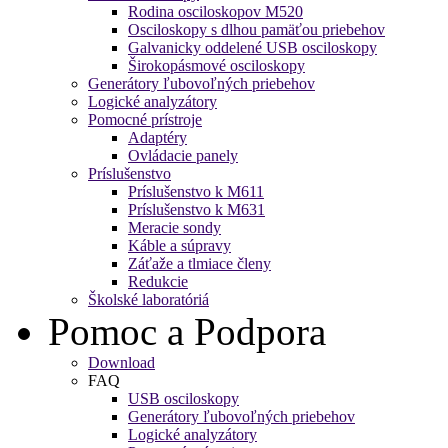
Rodina osciloskopov M520
Osciloskopy s dlhou pamäťou priebehov
Galvanicky oddelené USB osciloskopy
Širokopásmové osciloskopy
Generátory ľubovoľných priebehov
Logické analyzátory
Pomocné prístroje
Adaptéry
Ovládacie panely
Príslušenstvo
Príslušenstvo k M611
Príslušenstvo k M631
Meracie sondy
Káble a súpravy
Záťaže a tlmiace členy
Redukcie
Školské laboratóriá
Pomoc a Podpora
Download
FAQ
USB osciloskopy
Generátory ľubovoľných priebehov
Logické analyzátory