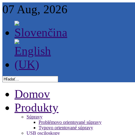
07 Aug, 2026
Domov
Produkty
Súpravy
Problémovo orientované súpravy
Typovo orientované súpravy
USB osciloskopy