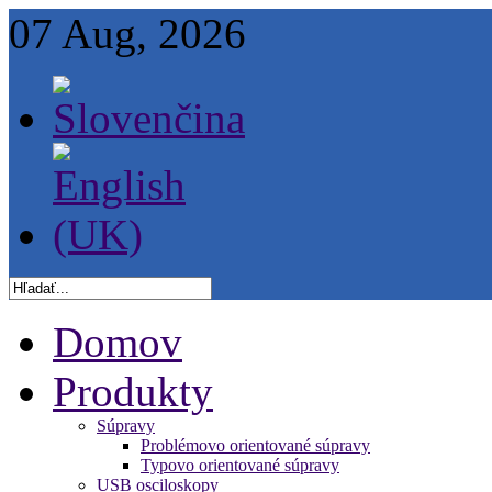
07 Aug, 2026
Domov
Produkty
Súpravy
Problémovo orientované súpravy
Typovo orientované súpravy
USB osciloskopy