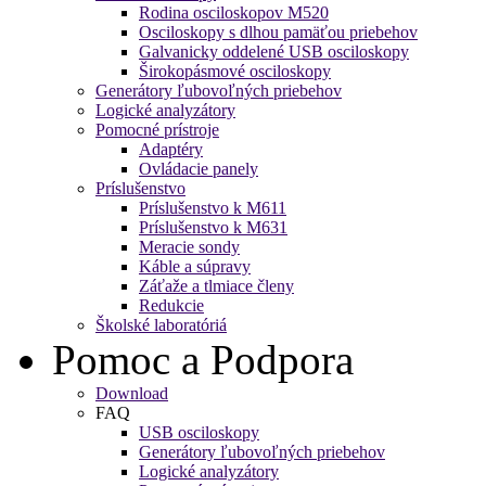
Rodina osciloskopov M520
Osciloskopy s dlhou pamäťou priebehov
Galvanicky oddelené USB osciloskopy
Širokopásmové osciloskopy
Generátory ľubovoľných priebehov
Logické analyzátory
Pomocné prístroje
Adaptéry
Ovládacie panely
Príslušenstvo
Príslušenstvo k M611
Príslušenstvo k M631
Meracie sondy
Káble a súpravy
Záťaže a tlmiace členy
Redukcie
Školské laboratóriá
Pomoc a Podpora
Download
FAQ
USB osciloskopy
Generátory ľubovoľných priebehov
Logické analyzátory