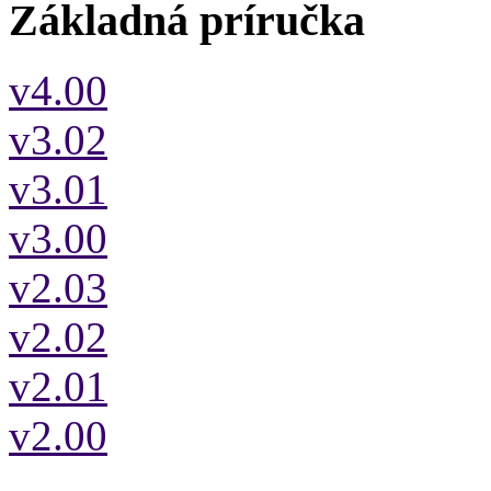
Základná príručka
v4.00
v3.02
v3.01
v3.00
v2.03
v2.02
v2.01
v2.00