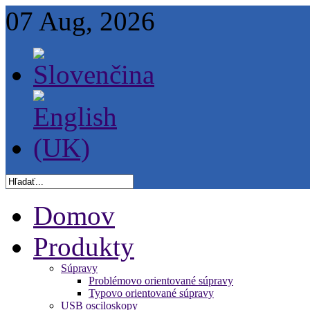
07 Aug, 2026
Domov
Produkty
Súpravy
Problémovo orientované súpravy
Typovo orientované súpravy
USB osciloskopy