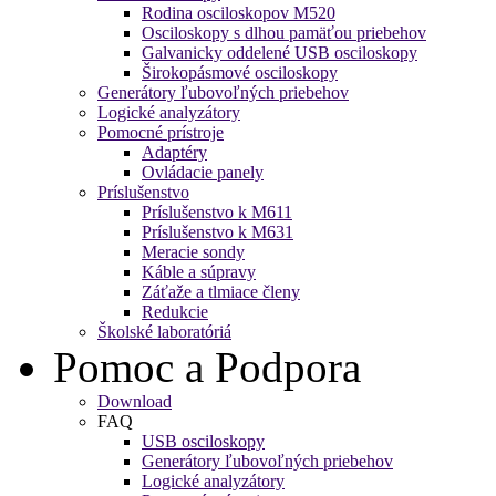
Rodina osciloskopov M520
Osciloskopy s dlhou pamäťou priebehov
Galvanicky oddelené USB osciloskopy
Širokopásmové osciloskopy
Generátory ľubovoľných priebehov
Logické analyzátory
Pomocné prístroje
Adaptéry
Ovládacie panely
Príslušenstvo
Príslušenstvo k M611
Príslušenstvo k M631
Meracie sondy
Káble a súpravy
Záťaže a tlmiace členy
Redukcie
Školské laboratóriá
Pomoc a Podpora
Download
FAQ
USB osciloskopy
Generátory ľubovoľných priebehov
Logické analyzátory