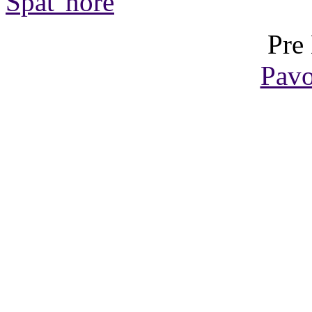
Späť hore
Pre
Pavo