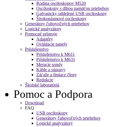
Rodina osciloskopov M520
Osciloskopy s dlhou pamäťou priebehov
Galvanicky oddelené USB osciloskopy
Širokopásmové osciloskopy
Generátory ľubovoľných priebehov
Logické analyzátory
Pomocné prístroje
Adaptéry
Ovládacie panely
Príslušenstvo
Príslušenstvo k M611
Príslušenstvo k M631
Meracie sondy
Káble a súpravy
Záťaže a tlmiace členy
Redukcie
Školské laboratóriá
Pomoc a Podpora
Download
FAQ
USB osciloskopy
Generátory ľubovoľných priebehov
Logické analyzátory