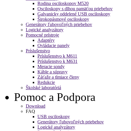
Rodina osciloskopov M520
Osciloskopy s dlhou pamäťou priebehov
Galvanicky oddelené USB osciloskopy
Širokopásmové osciloskopy
Generátory ľubovoľných priebehov
Logické analyzátory
Pomocné prístroje
Adaptéry
Ovládacie panely
Príslušenstvo
Príslušenstvo k M611
Príslušenstvo k M631
Meracie sondy
Káble a súpravy
Záťaže a tlmiace členy
Redukcie
Školské laboratóriá
Pomoc a Podpora
Download
FAQ
USB osciloskopy
Generátory ľubovoľných priebehov
Logické analyzátory